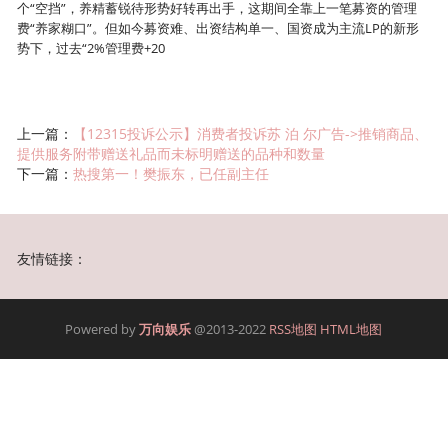
个“空挡”，养精蓄锐待形势好转再出手，这期间全靠上一笔募资的管理
费“养家糊口”。但如今募资难、出资结构单一、国资成为主流LP的新形
势下，过去“2%管理费+20
上一篇：
【12315投诉公示】消费者投诉苏 泊 尔广告->推销商品、
提供服务附带赠送礼品而未标明赠送的品种和数量
下一篇：
热搜第一！樊振东，已任副主任
友情链接：
Powered by
万向娱乐
@2013-2022
RSS地图
HTML地图